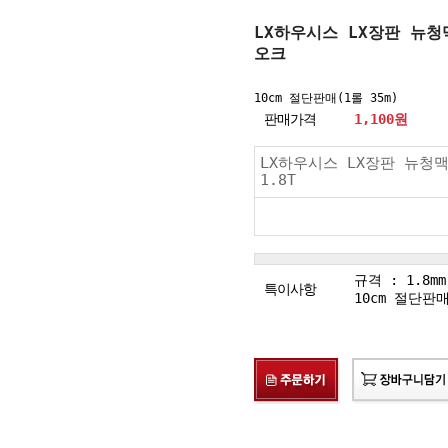
LX하우시스 LX장판 뉴청맥 
오크
10cm 절단판매(1롤 35m)
판매가격
1,100
원
LX하우시스 LX장판 뉴청맥 C
1.8T
규격 : 1.8mm(
특이사항
10cm 절단판매