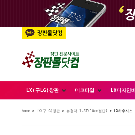
LX(구LG)장판
데코타일
LX디자인
home
>
LX(구LG)장판
>
뉴청맥 1.8T(10cm절단)
> LX하우시스 L