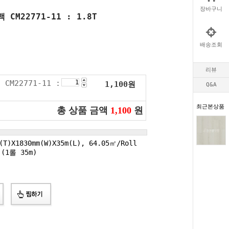
장바구니
CM22771-11 : 1.8T
배송조회
리뷰
M22771-11 :
1,100
원
Q&A
최근본상품
총 상품 금액
1,100
원
T)X1830mm(W)X35m(L), 64.05㎡/Roll
(1롤 35m)