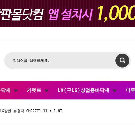
바닥재
카펫트
LX(구LG)상업용바닥재
마
X장판 뉴청맥 CM22771-11 : 1.8T