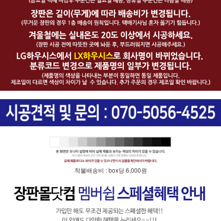
착불배송비 : box당 6,000원