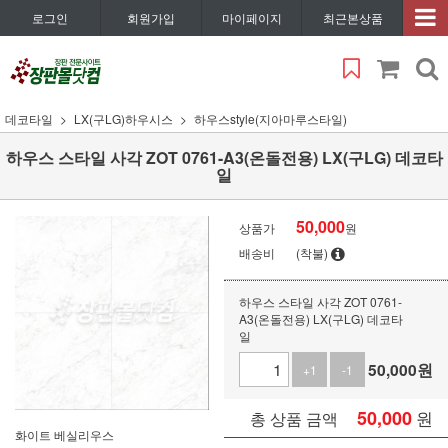
로그인
회원가입
마이페이지
최근본상품
데코타일
LX(구LG)하우시스
하우스style(지아마루스타일)
하우스 스타일 사각 ZOT 0761-A3(온돌전용) LX(구LG) 데코타
일
50,000
상품가
원
배송비
(착불)
하우스 스타일 사각 ZOT 0761-
A3(온돌전용) LX(구LG) 데코타
일
50,000
원
+1
-1
50,000
원
총 상품 금액
화이트 베실리우스