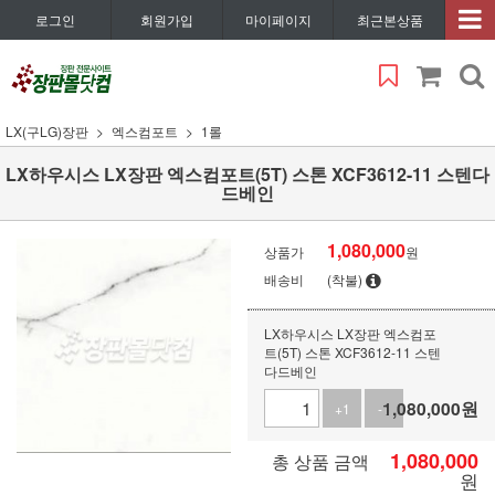
로그인
회원가입
마이페이지
최근본상품
LX(구LG)장판
엑스컴포트
1롤
LX하우시스 LX장판 엑스컴포트(5T) 스톤 XCF3612-11 스텐다
드베인
1,080,000
상품가
원
배송비
(착불)
LX하우시스 LX장판 엑스컴포
트(5T) 스톤 XCF3612-11 스텐
다드베인
1,080,000
원
+1
-1
1,080,000
총 상품 금액
원