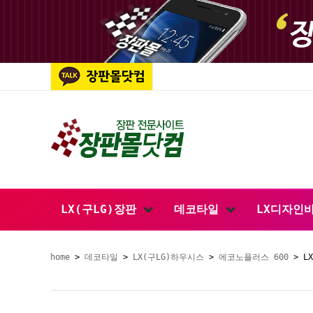
LX(구LG)장판
데코타일
LX디자인
home
>
데코타일
>
LX(구LG)하우시스
>
에코노플러스 600
> L