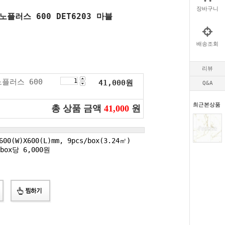
장바구니
노플러스 600 DET6203 마블
배송조회
리뷰
노플러스 600
41,000
원
Q&A
최근본상품
총 상품 금액
41,000
원
00(W)X600(L)mm, 9pcs/box(3.24㎡)
ox당 6,000원