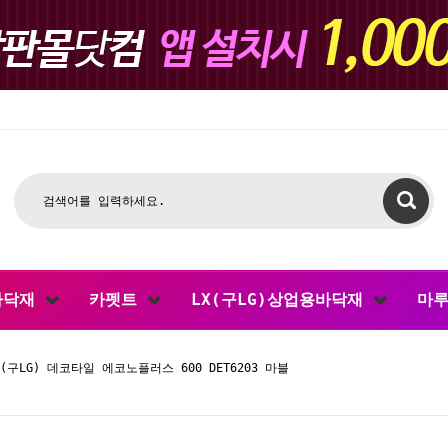
바닥재
카펫트
LX(구LG)상업용바닥재
마
X(구LG) 데코타일 에코노플러스 600 DET6203 마블