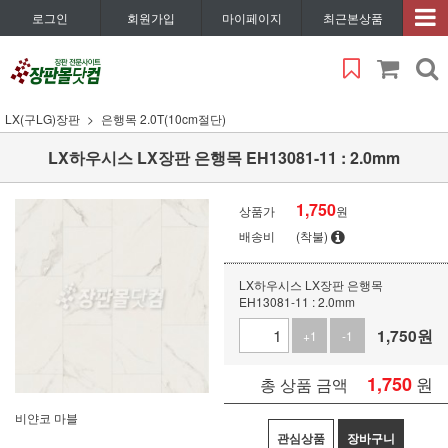
로그인
회원가입
마이페이지
최근본상품
LX(구LG)장판
은행목 2.0T(10cm절단)
LX하우시스 LX장판 은행목 EH13081-11 : 2.0mm
1,750
상품가
원
배송비
(착불)
LX하우시스 LX장판 은행목
EH13081-11 : 2.0mm
1,750
원
+1
-1
1,750
원
총 상품 금액
비얀코 마블
관심상품
장바구니