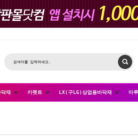
바닥재
카펫트
LX(구LG)상업용바닥재
마