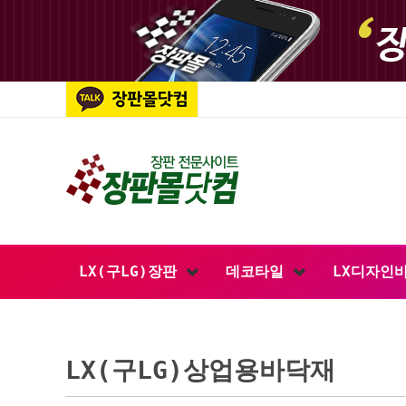
LX(구LG)장판
데코타일
LX디자인
LX(구LG)상업용바닥재