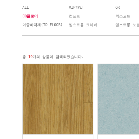
ALL
VIP타일
GR
EQ플로어
컴포트
렉스코트
이중바닥재(TD FLOOR)
엘스트롱 크레버
엘스트롱 노
총
19
개의 상품이 검색되었습니다.