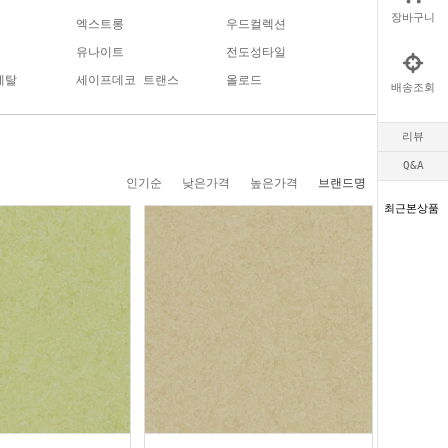
장바구니
엑스트롱
우드컬렉션
유나이트
전도성타일
메탈
세이프데코 트랜스
올로드
배송조회
리뷰
Q&A
인기순
낮은가격
높은가격
브랜드명
최근본상품