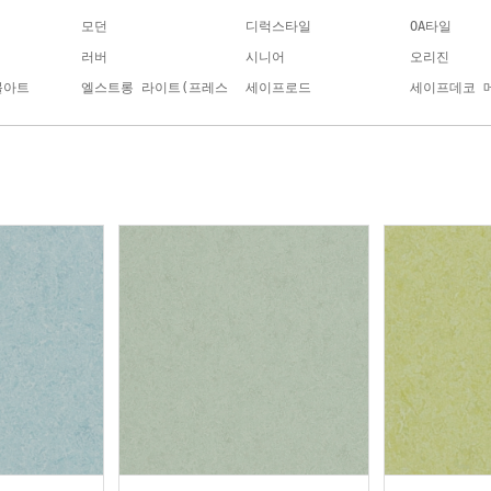
모던
디럭스타일
OA타일
러버
시니어
오리진
블아트
엘스트롱 라이트(프레스
세이프로드
세이프데코 
코)