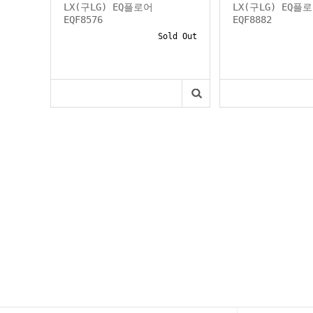
LX(구LG) EQ플로어
LX(구LG) EQ플
EQF8576
EQF8882
Sold Out