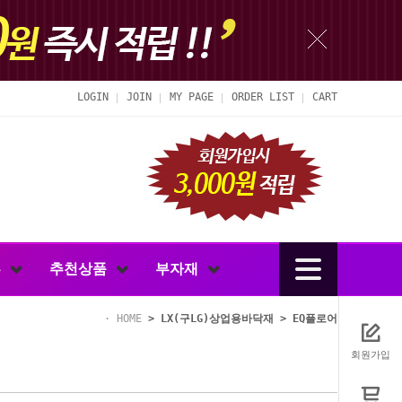
LOGIN
JOIN
MY PAGE
ORDER LIST
CART
루
추천상품
부자재
HOME
>
LX(구LG)상업용바닥재
>
EQ플로어
회원가입