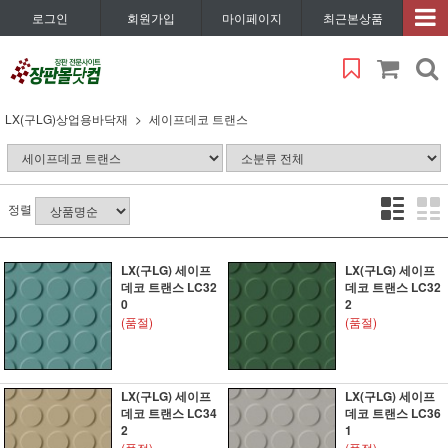
로그인
회원가입
마이페이지
최근본상품
LX(구LG)상업용바닥재
세이프데코 트랜스
정렬
LX(구LG) 세이프
LX(구LG) 세이프
데코 트랜스 LC32
데코 트랜스 LC32
0
2
(품절)
(품절)
LX(구LG) 세이프
LX(구LG) 세이프
데코 트랜스 LC34
데코 트랜스 LC36
2
1
(품절)
(품절)