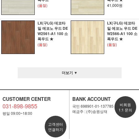
(품절)
41,000원
LX(구LG) 데코타
LX(구LG) 데코타
일 에코노 우드 DE
일 에코노 우드 DE
W2561-A1 100 소
W2566-A1 100 소
폭우드 ★
폭우드 ★
(품절)
(품절)
더보기 ▼
CUSTOMER CENTER
BANK ACCOUNT
031-898-9855
비회원
국민 698901-01-137785
1:1 문의
예금주 : (주)송원상재
평일 09:00~18:00
고객센터
연결하기