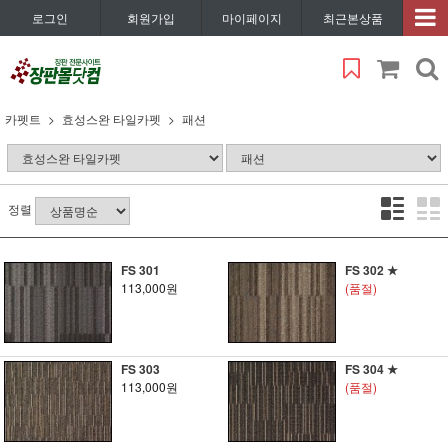
로그인
회원가입
마이페이지
최근본상품
카펫트
효성스완 타일카펫
패션
정렬
FS 301
FS 302 ★
113,000원
(품절)
FS 303
FS 304 ★
113,000원
(품절)