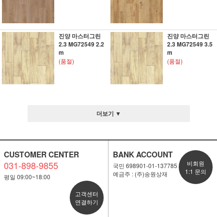
진양 마스터그린
진양 마스터그린
2.3 MG72549 2.2
2.3 MG72549 3.5
m
m
(품절)
(품절)
더보기 ▼
CUSTOMER CENTER
BANK ACCOUNT
031-898-9855
비회원
국민 698901-01-137785
1:1 문의
예금주 : (주)송원상재
평일 09:00~18:00
고객센터
연결하기