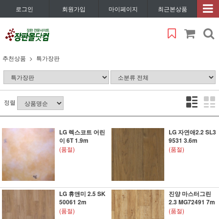
로그인
회원가입
마이페이지
최근본상품
추천상품
특가장판
정렬
LG 렉스코트 어린
LG 자연애2.2 SL3
이 6T 1.9m
9531 3.6m
(품절)
(품절)
LG 휴앤미 2.5 SK
진양 마스터그린
50061 2m
2.3 MG72491 7m
(품절)
(품절)