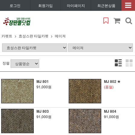
로그인
회원가입
마이페이지
최근본상품
카펫트
효성스완 타일카펫
메이져
정렬
MJ 801
MJ 802 ★
91,000원
(품절)
MJ 803
MJ 804
91,000원
91,000원