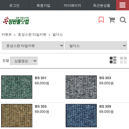
로그인
회원가입
마이페이지
최근본상품
카펫트
효성스완 타일카펫
빌더스
정렬
BS 301
BS 303
69,000원
69,000원
BS 305
BS 309
69,000원
69,000원