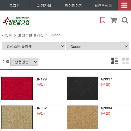
로그인
회원가입
마이페이지
최근본상품
카펫트
효성스완 롤카펫
Queen
정렬
QN129
QN317
(품절)
(품절)
QN332
QN334
(품절)
(품절)