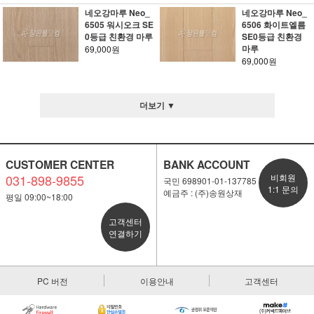
네오강마루 Neo_
네오강마루 Neo_
6505 워시오크 SE
6506 화이트엘름
0등급 친환경 마루
SE0등급 친환경
마루
69,000원
69,000원
더보기 ▼
CUSTOMER CENTER
BANK ACCOUNT
031-898-9855
비회원
국민 698901-01-137785
1:1 문의
예금주 : (주)송원상재
평일 09:00~18:00
고객센터
연결하기
PC 버전
이용안내
고객센터