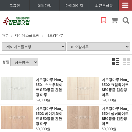
로그인
회원가입
마이페이지
최근본상품
마루
제이에스플로링
네오강마루
정렬
네오강마루 Neo_
네오강마루 Neo_
6501 스노우화이
6502 크림화이트
트 SE0등급 친환
SE0등급 친환경
경 마루
마루
69,000원
69,000원
네오강마루 Neo_
네오강마루 Neo_
6503 베이지화이
6504 실버라이트
트 SE0등급 친환
SE0등급 친환경
경 마루
마루
69,000원
69,000원